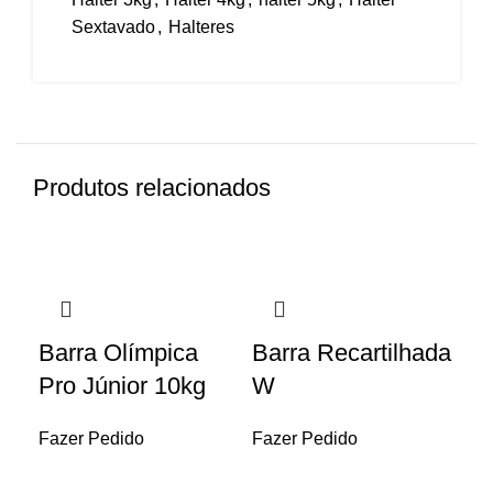
Sextavado
,
Halteres
Produtos relacionados
Barra Olímpica
Barra Recartilhada
Du
Pro Júnior 10kg
W
Em
Pe
Fazer Pedido
Fazer Pedido
Al
Re