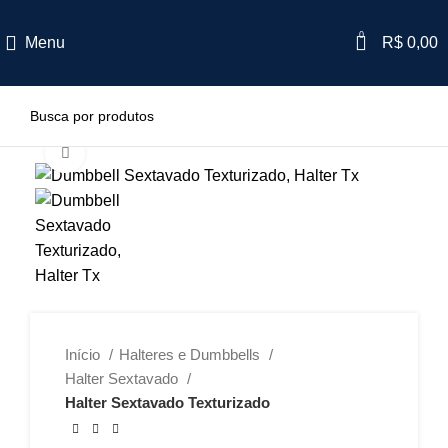
0
Menu
R$
0,00
Clique para ampliar
Início
Halteres e Dumbbells
Halter Sextavado
Halter Sextavado Texturizado