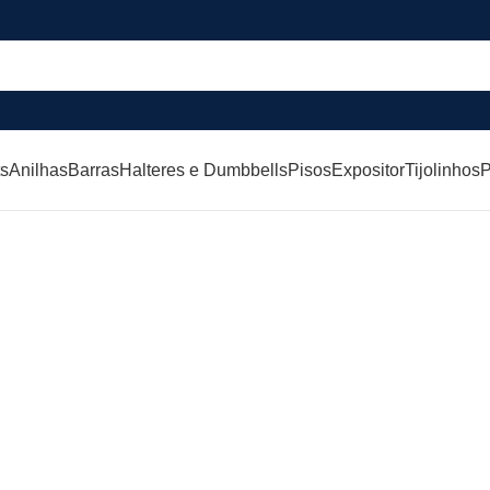
ts
Anilhas
Barras
Halteres e Dumbbells
Pisos
Expositor
Tijolinhos
P