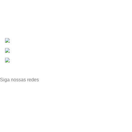
Bem-vindo(a) à Planeta Vendas, a líder de vendas no mercado
fitness!
Fábrica em Cláudio, Minas Gerais
Whatsapp: (31) 99638-1010
E-mail: vendas@planetavendas.com.br
Siga nossas redes
CATEGORIAS
Kits
Anilhas
Barras