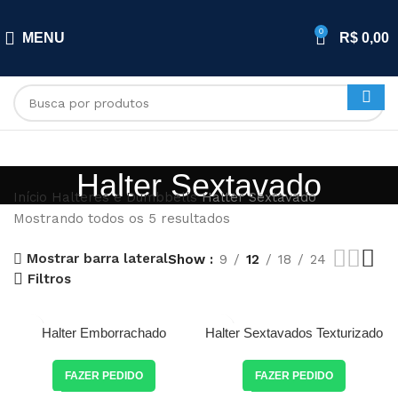
0
MENU
R$
0,00
Halter Sextavado
Início
Halteres e Dumbbells
Halter Sextavado
Mostrando todos os 5 resultados
Mostrar barra lateral
Show
9
12
18
24
Filtros
Halter Emborrachado
Halter Sextavados Texturizado
Sextavado Maciço
Pegada Cromada de 1 a 10 kg
+ Suporte Inclinado
FAZER PEDIDO
FAZER PEDIDO