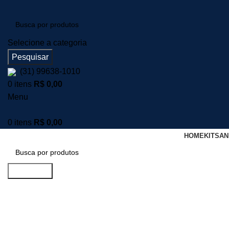
Selecione a categoria
Pesquisar
(31) 99638-1010
0
itens
R$
0,00
Menu
0
itens
R$
0,00
HOME
KITS
AN
Pesquisar
Halteres e Dumbbells