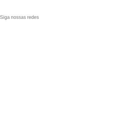
Siga nossas redes
PLANETA VENDAS
© 2023 - Todos os Direitos Reservados - Desenvolvi