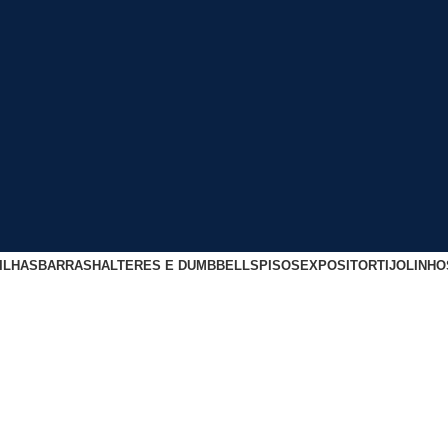
ILHAS
BARRAS
HALTERES E DUMBBELLS
PISOS
EXPOSITOR
TIJOLINHO