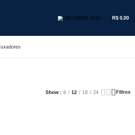
R$
0,00
(31) 99638-1010
uxadores
Filtros
Show
9
12
18
24