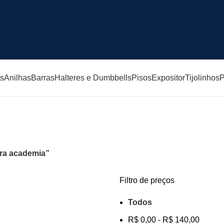
ts
Anilhas
Barras
Halteres e Dumbbells
Pisos
Expositor
Tijolinhos
P
Equipamentos para academia
ra academia”
Filtro de preços
Todos
R$
0,00
-
R$
140,00