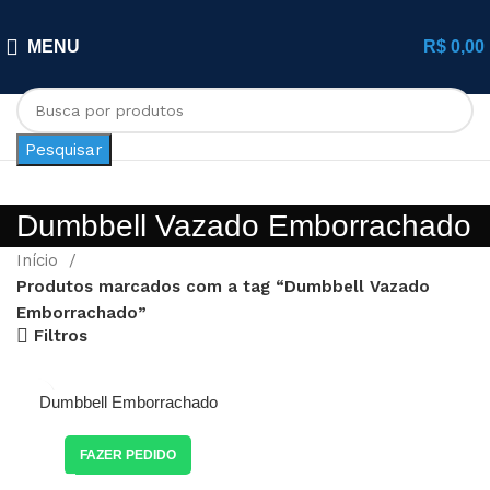
MENU
R$
0,00
Pesquisar
Dumbbell Vazado Emborrachado
Início
Produtos marcados com a tag “Dumbbell Vazado
Emborrachado”
Filtros
Dumbbell Emborrachado
Pegada de Alumínio
Recartilhada
FAZER PEDIDO