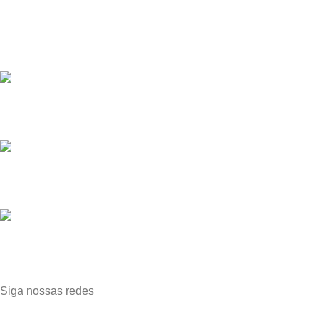
Bem-vindo(a) à Planeta Vendas, a líder de vendas no mercado
fitness!
Fábrica em Cláudio, Minas Gerais
Whatsapp: (31) 99638-1010
E-mail: vendas@planetavendas.com.br
Siga nossas redes