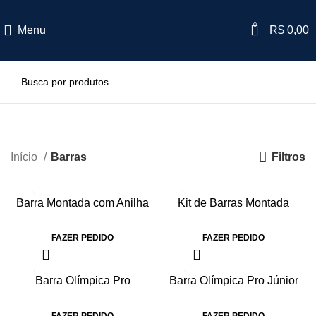
0
Menu
R$
0,00
Barras
Filtros
Início
Barras
Barra Montada com Anilha
Kit de Barras Montada
Injetada
Injetada Monobloco
FAZER PEDIDO
FAZER PEDIDO
Barra Olímpica Pro
Barra Olímpica Pro Júnior
Feminina 15kg
10kg
FAZER PEDIDO
FAZER PEDIDO