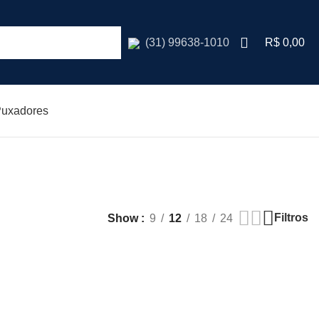
R$
0,00
(31) 99638-1010
uxadores
Filtros
Show
9
12
18
24