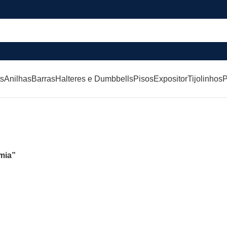
ts
Anilhas
Barras
Halteres e Dumbbells
Pisos
Expositor
Tijolinhos
P
Pisos para academia
mia”